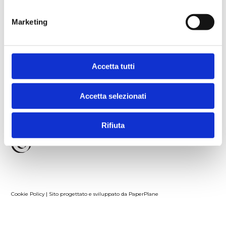
adulti e bambini trasmettono passione e
alimentano sogni
. Sono spazi in cui
Marketing
crescere, esprimersi, condividere emozioni.
Un’esperienza creativa e formativa pensata
per accompagnare bambini e ragazzi nella
Accetta tutti
scoperta di sé e degli altri.
Accetta selezionati
Rifiuta
Cookie Policy
|
Sito progettato e sviluppato da PaperPlane