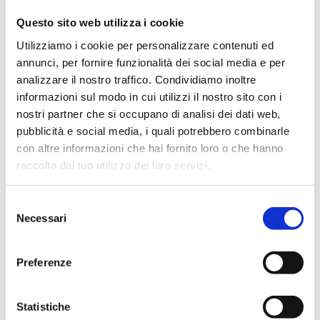
per tutte le età.
Le attività, il cui obiettivo
Questo sito web utilizza i cookie
sono lo sviluppo della cultura teatrale e
Utilizziamo i cookie per personalizzare contenuti ed
l’attenzione per il benessere della
annunci, per fornire funzionalità dei social media e per
persona come valore sociale
.
analizzare il nostro traffico. Condividiamo inoltre
informazioni sul modo in cui utilizzi il nostro sito con i
I percorsi di formazione sono curati da
nostri partner che si occupano di analisi dei dati web,
formatori, pedagogisti, attori, drammaturghi
pubblicità e social media, i quali potrebbero combinarle
con altre informazioni che hai fornito loro o che hanno
e registi esperti e capaci di trasmettere con
raccolto dal tuo utilizzo dei loro servizi.
passione le tecniche e la magia del
palcoscenico. In stretta collaborazione con il
Selezione
Teatro Franco Parenti, l’Associazione ha, fra i
Necessari
del
suoi obiettivi, quello di trovare nuovi modi di
consenso
creazione e fruizione artistica libera e
Preferenze
multidisciplinare.
Dal 2014, i percorsi di formazione per
Statistiche