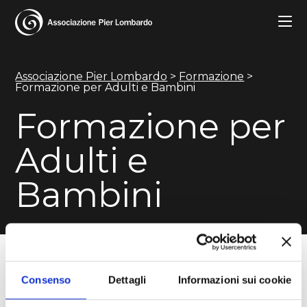
Contatti
Associazione Pier Lombardo
>
Formazione
>
Formazione per Adulti e Bambini
Attività
Formazione per
Adulti e
Formazione
Bambini
Chi siamo
L’Associazione Pier Lombardo dedica alla
Consenso
Dettagli
Informazioni sui cookie
formazione una proposta articolata di
laboratori, corsi di teatro, campus, workshop